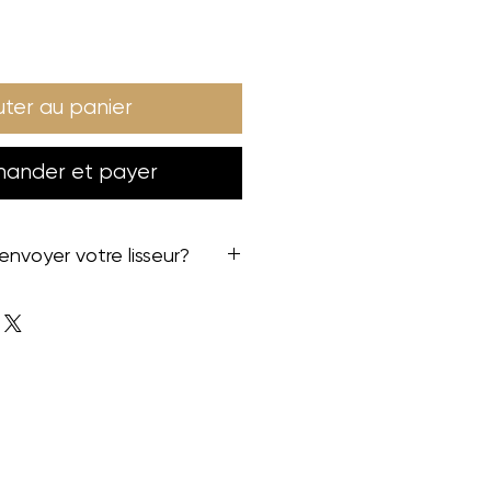
uter au panier
nder et payer
voyer votre lisseur?
 détaillée est disponible sur sur
liquez sur ce lien:
on lisseur ?