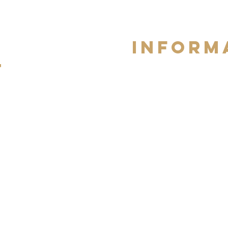
iNFORM
t
CVG
COOKIES
MENTIONS LEGALES
OTRE LISSEUR