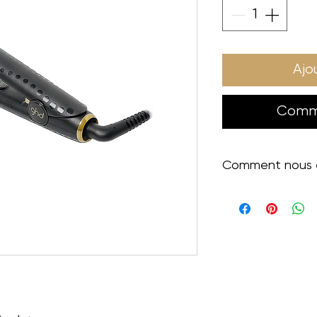
Ajo
Comma
Comment nous en
La procédure d’envoi
le lien ci-dessous, c
comment envoyer m