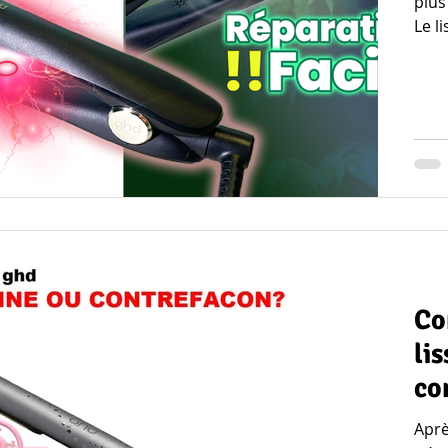
plus
Le l
Co
li
co
Après lect