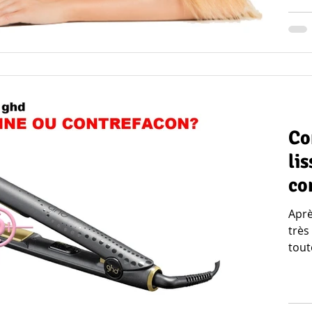
Co
lisseur
co
Après lect
très
toute