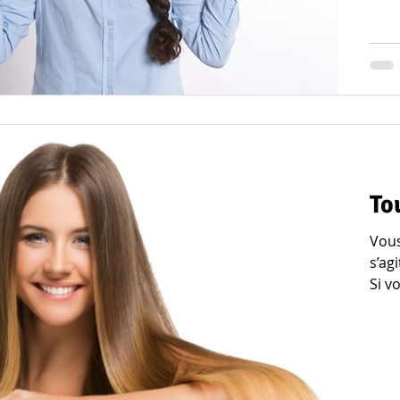
To
Vous
s’ag
Si vo