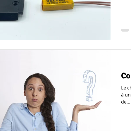
Co
Le c
à un
de...