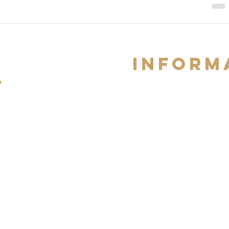
iNFORM
t
CVG
COOKIES
MENTIONS LEGALES
OTRE LISSEUR