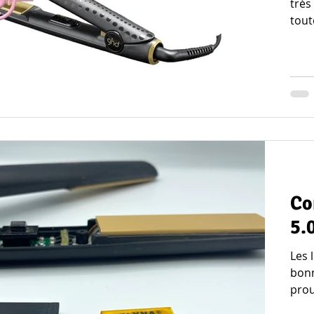
très
toute
Co
5.
Les l
bonn
prou