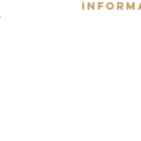
iNFORM
t
CVG
COOKIES
MENTIONS LEGALES
OTRE LISSEUR
Dr lisseur
n'est pas affilié à GHD