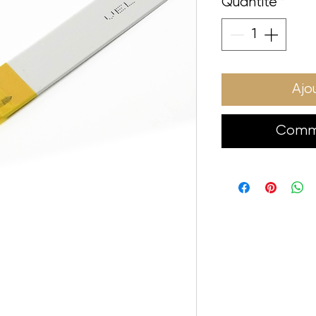
Quantité
*
Ajo
Comma